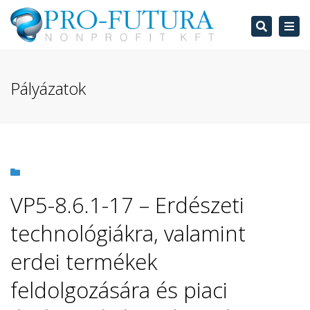
Search
Tog
navi
Pályázatok
VP5-8.6.1-17 – Erdészeti
technológiákra, valamint
erdei termékek
feldolgozására és piaci