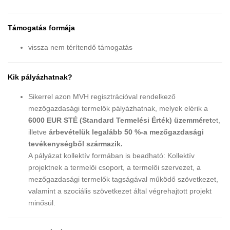
Támogatás formája
vissza nem térítendő támogatás
Kik pályázhatnak?
Sikerrel azon MVH regisztrációval rendelkező
mezőgazdasági termelők pályázhatnak, melyek elérik a
6000 EUR STÉ (Standard Termelési Érték) üzemméret
et,
illetve
árbevételük legalább 50 %-a mezőgazdasági
tevékenységből származik.
A pályázat kollektív formában is beadható: Kollektív
projektnek a termelői csoport, a termelői szervezet, a
mezőgazdasági termelők tagságával működő szövetkezet,
valamint a szociális szövetkezet által végrehajtott projekt
minősül.