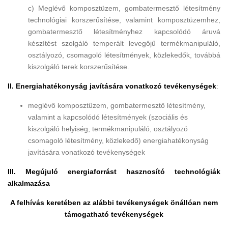
c) Meglévő komposztüzem, gombatermesztő létesítmény
technológiai korszerűsítése, valamint komposztüzemhez,
gombatermesztő létesítményhez kapcsolódó áruvá
készítést szolgáló temperált levegőjű termékmanipuláló,
osztályozó, csomagoló létesítmények, közlekedők, továbbá
kiszolgáló terek korszerűsítése.
II. Energiahatékonyság javítására vonatkozó tevékenységek
:
meglévő komposztüzem, gombatermesztő létesítmény,
valamint a kapcsolódó létesítmények (szociális és
kiszolgáló helyiség, termékmanipuláló, osztályozó
csomagoló létesítmény, közlekedő) energiahatékonyság
javítására vonatkozó tevékenységek
III. Megújuló energiaforrást hasznosító technológiák
alkalmazása
A felhívás keretében az alábbi tevékenységek önállóan nem
támogatható tevékenységek