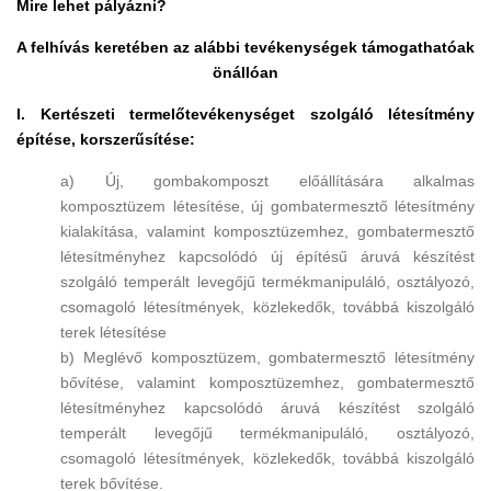
Mire lehet pályázni?
A felhívás keretében az alábbi tevékenységek támogathatóak
önállóan
I. Kertészeti termelőtevékenységet szolgáló létesítmény
építése, korszerűsítése:
a) Új, gombakomposzt előállítására alkalmas
komposztüzem létesítése, új gombatermesztő létesítmény
kialakítása, valamint komposztüzemhez, gombatermesztő
létesítményhez kapcsolódó új építésű áruvá készítést
szolgáló temperált levegőjű termékmanipuláló, osztályozó,
csomagoló létesítmények, közlekedők, továbbá kiszolgáló
terek létesítése
b) Meglévő komposztüzem, gombatermesztő létesítmény
bővítése, valamint komposztüzemhez, gombatermesztő
létesítményhez kapcsolódó áruvá készítést szolgáló
temperált levegőjű termékmanipuláló, osztályozó,
csomagoló létesítmények, közlekedők, továbbá kiszolgáló
terek bővítése.