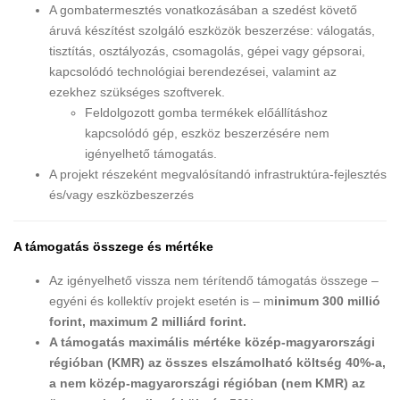
A gombatermesztés vonatkozásában a szedést követő
áruvá készítést szolgáló eszközök beszerzése: válogatás,
tisztítás, osztályozás, csomagolás, gépei vagy gépsorai,
kapcsolódó technológiai berendezései, valamint az
ezekhez szükséges szoftverek.
Feldolgozott gomba termékek előállításhoz
kapcsolódó gép, eszköz beszerzésére nem
igényelhető támogatás.
A projekt részeként megvalósítandó infrastruktúra-fejlesztés
és/vagy eszközbeszerzés
A támogatás összege és mértéke
Az igényelhető vissza nem térítendő támogatás összege –
egyéni és kollektív projekt esetén is – m
inimum 300 millió
forint, maximum 2 milliárd forint.
A támogatás maximális mértéke közép-magyarországi
régióban (KMR) az összes elszámolható költség 40%-a,
a nem közép-magyarországi régióban (nem KMR) az