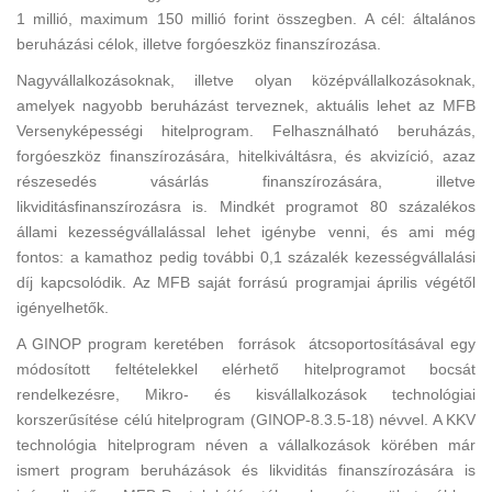
1 millió, maximum 150 millió forint összegben. A cél: általános
beruházási célok, illetve forgóeszköz finanszírozása.
Nagyvállalkozásoknak, illetve olyan középvállalkozásoknak,
amelyek nagyobb beruházást terveznek, aktuális lehet az MFB
Versenyképességi hitelprogram. Felhasználható beruházás,
forgóeszköz finanszírozására, hitelkiváltásra, és akvizíció, azaz
részesedés vásárlás finanszírozására, illetve
likviditásfinanszírozásra is. Mindkét programot 80 százalékos
állami kezességvállalással lehet igénybe venni, és ami még
fontos: a kamathoz pedig további 0,1 százalék kezességvállalási
díj kapcsolódik. Az MFB saját forrású programjai április végétől
igényelhetők.
A GINOP program keretében források átcsoportosításával egy
módosított feltételekkel elérhető hitelprogramot bocsát
rendelkezésre, Mikro- és kisvállalkozások technológiai
korszerűsítése célú hitelprogram (GINOP-8.3.5-18) névvel. A KKV
technológia hitelprogram néven a vállalkozások körében már
ismert program beruházások és likviditás finanszírozására is