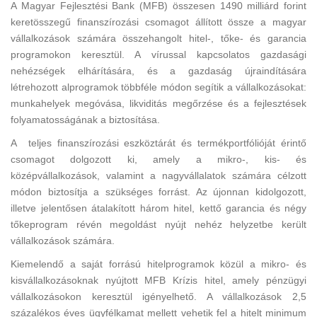
A Magyar Fejlesztési Bank (MFB) összesen 1490 milliárd forint
keretösszegű finanszírozási csomagot állított össze a magyar
vállalkozások számára összehangolt hitel-, tőke- és garancia
programokon keresztül. A vírussal kapcsolatos gazdasági
nehézségek elhárítására, és a gazdaság újraindítására
létrehozott alprogramok többféle módon segítik a vállalkozásokat:
munkahelyek megóvása, likviditás megőrzése és a fejlesztések
folyamatosságának a biztosítása.
A teljes finanszírozási eszköztárát és termékportfólióját érintő
csomagot dolgozott ki, amely a mikro-, kis- és
középvállalkozások, valamint a nagyvállalatok számára célzott
módon biztosítja a szükséges forrást. Az újonnan kidolgozott,
illetve jelentősen átalakított három hitel, kettő garancia és négy
tőkeprogram révén megoldást nyújt nehéz helyzetbe került
vállalkozások számára.
Kiemelendő a saját forrású hitelprogramok közül a mikro- és
kisvállalkozásoknak nyújtott MFB Krízis hitel, amely pénzügyi
vállalkozásokon keresztül igényelhető. A vállalkozások 2,5
százalékos éves ügyfélkamat mellett vehetik fel a hitelt minimum