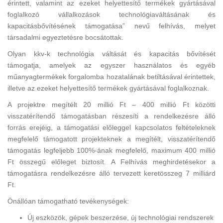
érintett, valamint az ezeket helyettesítő termékek gyártásával
foglalkozó vállalkozások technológiaváltásának és
kapacitásbővítésének támogatása” nevű felhívás, melyet
társadalmi egyeztetésre bocsátottak.
Olyan kkv-k technológia váltását és kapacitás bővítését
támogatja, amelyek az egyszer használatos és egyéb
műanyagtermékek forgalomba hozatalának betiltásával érintettek,
illetve az ezeket helyettesítő termékek gyártásával foglalkoznak.
A projektre megítélt 20 millió Ft – 400 millió Ft közötti
visszatérítendő támogatásban részesíti a rendelkezésre álló
forrás erejéig, a támogatási előleggel kapcsolatos feltételeknek
megfelelő támogatott projekteknek a megítélt, visszatérítendő
támogatás legfeljebb 100%-ának megfelelő, maximum 400 millió
Ft összegű előleget biztosít. A Felhívás meghirdetésekor a
támogatásra rendelkezésre álló tervezett keretösszeg 7 milliárd
Ft.
Önállóan támogatható tevékenységek:
Új eszközök, gépek beszerzése, új technológiai rendszerek