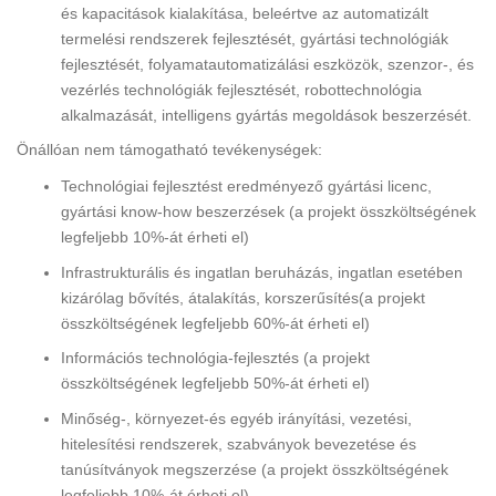
és kapacitások kialakítása, beleértve az automatizált
termelési rendszerek fejlesztését, gyártási technológiák
fejlesztését, folyamatautomatizálási eszközök, szenzor-, és
vezérlés technológiák fejlesztését, robottechnológia
alkalmazását, intelligens gyártás megoldások beszerzését.
Önállóan nem támogatható tevékenységek:
Technológiai fejlesztést eredményező gyártási licenc,
gyártási know-how beszerzések (a projekt összköltségének
legfeljebb 10%-át érheti el)
Infrastrukturális és ingatlan beruházás, ingatlan esetében
kizárólag bővítés, átalakítás, korszerűsítés(a projekt
összköltségének legfeljebb 60%-át érheti el)
Információs technológia-fejlesztés (a projekt
összköltségének legfeljebb 50%-át érheti el)
Minőség-, környezet-és egyéb irányítási, vezetési,
hitelesítési rendszerek, szabványok bevezetése és
tanúsítványok megszerzése (a projekt összköltségének
legfeljebb 10%-át érheti el)