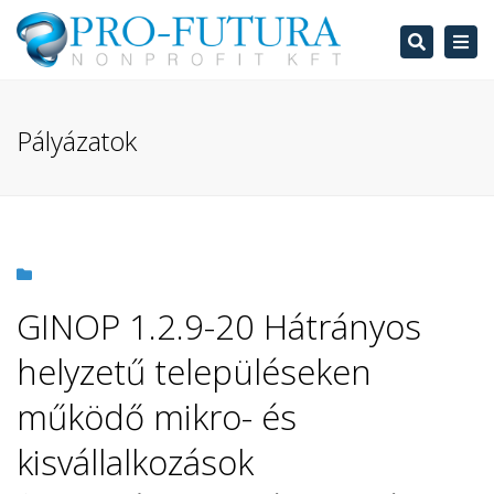
Search
Tog
navi
Pályázatok
GINOP 1.2.9-20 Hátrányos
helyzetű településeken
működő mikro- és
kisvállalkozások