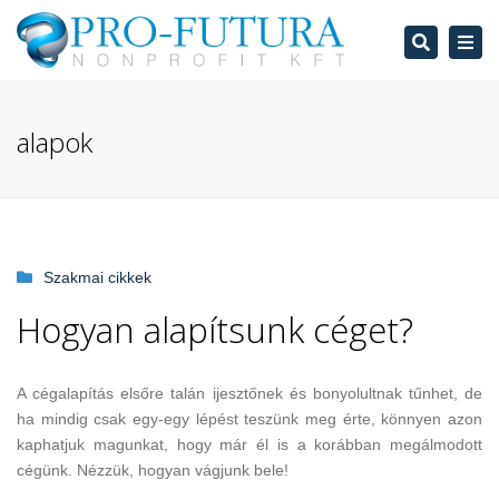
Search
Tog
navi
alapok
Szakmai cikkek
Hogyan alapítsunk céget?
A cégalapítás elsőre talán ijesztőnek és bonyolultnak tűnhet, de
ha mindig csak egy-egy lépést teszünk meg érte, könnyen azon
kaphatjuk magunkat, hogy már él is a korábban megálmodott
cégünk. Nézzük, hogyan vágjunk bele!