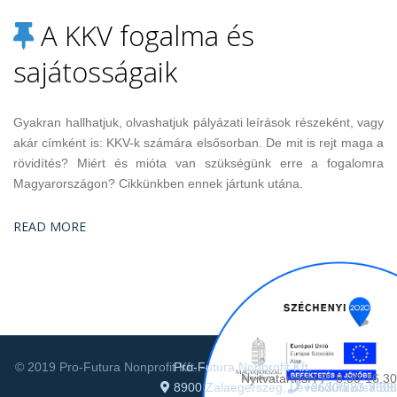
A KKV fogalma és
sajátosságaik
Gyakran hallhatjuk, olvashatjuk pályázati leírások részeként, vagy
akár címként is: KKV-k számára elsősorban. De mit is rejt maga a
rövidítés? Miért és mióta van szükségünk erre a fogalomra
Magyarországon? Cikkünkben ennek jártunk utána.
READ MORE
© 2019 Pro-Futura Nonprofit Kft. – Készítette:
Pro-Futura Nonprofit Kft.
Matrixonline.hu Kft.
Nyitvatartás
H-P: 8.00-16.30
8900 Zalaegerszeg, Levendula utca 39.
+3630/587-7696
+3620/223-9303