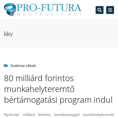
Search
Tog
navi
kkv
Szakmai cikkek
80 milliárd forintos
munkahelyteremtő
bértámogatási program indul
Nyolcvan milliárd forintos keretösszeggel munkahelyteremtő