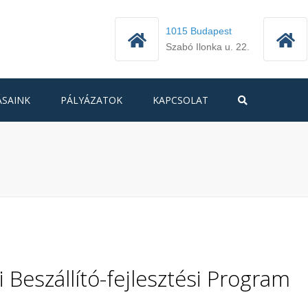
1015 Budapest
Szabó Ilonka u. 22.
ÁSAINK
PÁLYÁZATOK
KAPCSOLAT
Search
AKTUÁLIS PÁLYÁZATOK
PÁLYÁZATI KISOKOS
NT
SZAKMAI CIKKEK
ZATI
OLGÁLAT
i Beszállító-fejlesztési Program