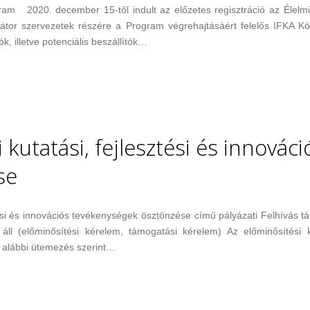
gram 2020. december 15-től indult az előzetes regisztráció az Élelmi
dinátor szervezetek részére a Program végrehajtásáért felelős IFKA 
ók, illetve potenciális beszállítók…
 kutatási, fejlesztési és innováci
se
ztési és innovációs tevékenységek ösztönzése című pályázati Felhívás t
áll (előminősítési kérelem, támogatási kérelem) Az előminősítési 
 alábbi ütemezés szerint…