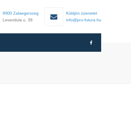
8900 Zalaegerszeg
Küldjön üzenetet
Levendula u. 39.
info@pro-futura.hu
Pro-
Futura
Nonprofit
Kft.