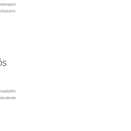
szeripari
Közhasznú
ós
ársadalmi
kérelmek