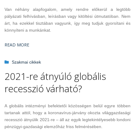
Van néhány alapfogalom, amely rendre előkerül a legtöbb
pályázati felhívásban, leírásban vagy kitöltési útmutatóban. Nem
árt, ha ezekkel tisztában vagyunk, így meg tudjuk gyorsítani és
könnyíteni a munkánkat.
READ MORE
Szakmai cikkek
2021-re átnyúló globális
recesszió várható?
A globális intézményi befektetői közösségen belül egyre többen
tartanak attól, hogy a koronavírus-járvány okozta világgazdasági
recesszió átnyúlik 2021-re – áll az egyik legtekintélyesebb londoni
pénzügyi-gazdasági elemzőház friss felmérésében.